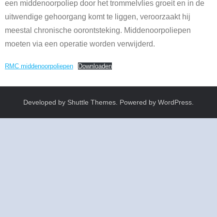
een middenoorpoliep door het trommelvlies groeit en in de
uitwendige gehoorgang komt te liggen, veroorzaakt hij
meestal chronische oorontsteking. Middenoorpoliepen
moeten via een operatie worden verwijderd.
RMC middenoorpoliepen
Downloaden
Developed by
Shuttle Themes
. Powered by
WordPress
.