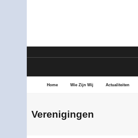
Skip
to
content
Home
Wie Zijn Wij
Actualiteiten
Verenigingen