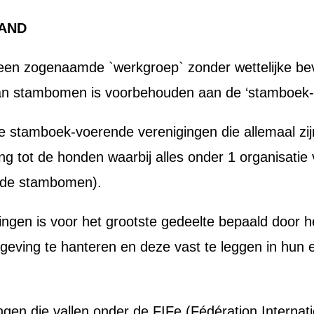
LAND
, een zogenaamde `werkgroep` zonder wettelijke 
 van stambomen is voorbehouden aan de ‘stamboek-
e stamboek-voerende verenigingen die allemaal zij
ng tot de honden waarbij alles onder 1 organisati
an de stambomen).
gingen is voor het grootste gedeelte bepaald door
elgeving te hanteren en deze vast te leggen in hun
gen die vallen onder de FIFe (Fédération Internati