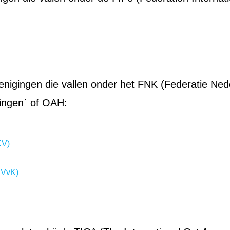
enigingen die vallen onder het FNK (Federatie Ned
gingen` of OAH:
KV)
NVvK)